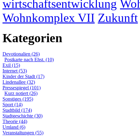
wirtschaftsentwicklung
Woh
Wohnkomplex VII
Zukunft
Kategorien
Devotionalien (26)
Postkarte nach Ehst. (10)
Exil (15)
Internet (53)
Kinder der Stadt (17)
Lindenallee (32)
Pressespiegel (101)
Kurz notiert (26)
Sonstiges (195)
Sport (14)
Stadtbild (174)
Stadtgeschichte (30)
Theorie (44)
Umland (6)
Veranstaltungen (55)