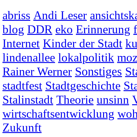
abriss
Andi Leser
ansichtsk
blog
DDR
eko
Erinnerung
Internet
Kinder der Stadt
ku
lindenallee
lokalpolitik
mo
Rainer Werner
Sonstiges
St
stadtfest
Stadtgeschichte
St
Stalinstadt
Theorie
unsinn
wirtschaftsentwicklung
woh
Zukunft