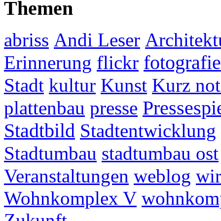
Themen
abriss
Andi Leser
Architekt
fotografie
Erinnerung
flickr
Stadt
kultur
Kunst
Kurz not
plattenbau
presse
Pressespi
Stadtbild
Stadtentwicklung
Stadtumbau
stadtumbau ost
Veranstaltungen
weblog
wir
Wohnkomplex V
wohnkomp
Zukunft