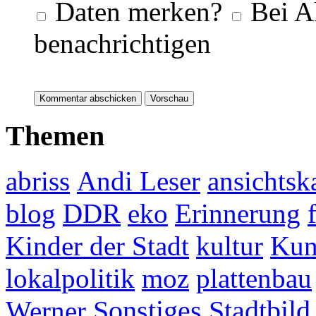
Daten merken?
Bei A
benachrichtigen
Themen
abriss
Andi Leser
ansichtsk
blog
DDR
eko
Erinnerung
Kinder der Stadt
kultur
Kun
lokalpolitik
moz
plattenbau
Werner
Sonstiges
Stadtbild