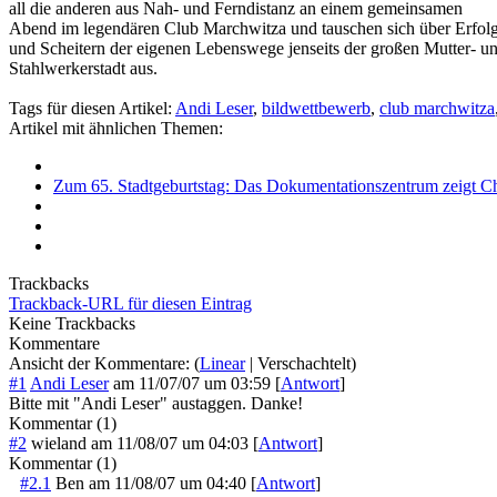
all die anderen aus Nah- und Ferndistanz an einem gemeinsamen
Abend im legendären Club Marchwitza und tauschen sich über Erfol
und Scheitern der eigenen Lebenswege jenseits der großen Mutter- u
Stahlwerkerstadt aus.
Tags für diesen Artikel:
Andi Leser
,
bildwettbewerb
,
club marchwitza
Artikel mit ähnlichen Themen:
Zum 65. Stadtgeburtstag: Das Dokumentationszentrum zeigt Chr
Trackbacks
Trackback-URL für diesen Eintrag
Keine Trackbacks
Kommentare
Ansicht der Kommentare: (
Linear
| Verschachtelt)
#1
Andi Leser
am
11/07/07 um 03:59
[
Antwort
]
Bitte mit "Andi Leser" austaggen. Danke!
Kommentar (1)
#2
wieland
am
11/08/07 um 04:03
[
Antwort
]
Kommentar (1)
#2.1
Ben
am
11/08/07 um 04:40
[
Antwort
]