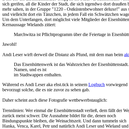
sich greifen, all die Kinder der Stadt, die sich irgendwo dort drauße
mehr sahen, in der Gruppe "1220 - Ostküstenbewohner deluxe!" aus
und vielleicht dort ein Tänzchen, in jedem Fall ein Schwätzchen wag
Um dem Unterfangen, dort möglichst viele Mitglieder der Eisenhütten
Kernaussage Wielands zitiert:
Marchwitza ist Pflichtprogramm über die Feiertage in Eisenhütt
Jawohl!
Andi Leser wirft derweil die Distanz als Pfund, mit dem man beim
ak
Das Eisenhüttenwerk ist das Wahrzeichen der Eisenhüttenstadt. E
Namen, und es ist
im Stadtwappen enthalten.
Während es Andi Leser aka ehst.tick in seinem
Logbuch
vorwiegend u
bevorzugt solche, die es nie zuvor zu sehen gab.
Daher scheint auch diese Fotografie wettbewerbstauglich:
Trennlinien: Wer einmal die Eisenhüttenstadt verließ, dem fällt der W
zurück meist schwer. Die Ausnahme bildet für die, denen noch
Bindungspunkte bleiben, die Weinachtszeit. Und dann tummeln sich
Hanka, Venca, Karel, Petr und natürlich Andi Leser und Wieland und