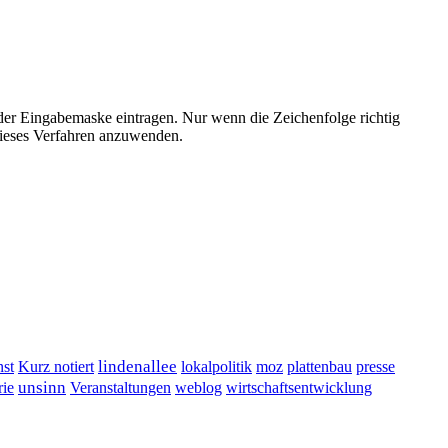
der Eingabemaske eintragen. Nur wenn die Zeichenfolge richtig
ieses Verfahren anzuwenden.
lindenallee
presse
st
Kurz notiert
lokalpolitik
moz
plattenbau
unsinn
Veranstaltungen
ie
weblog
wirtschaftsentwicklung