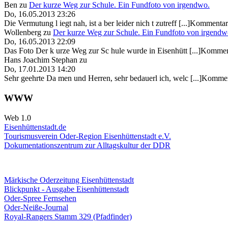
Ben
zu
Der kurze Weg zur Schule. Ein Fundfoto von irgendwo.
Do, 16.05.2013 23:26
Die Vermutung l iegt nah, ist a ber leider nich t zutreff [...]Kommentar
Wollenberg
zu
Der kurze Weg zur Schule. Ein Fundfoto von irgendw
Do, 16.05.2013 22:09
Das Foto Der k urze Weg zur Sc hule wurde in Eisenhütt [...]Kommen
Hans Joachim Stephan
zu
Do, 17.01.2013 14:20
Sehr geehrte Da men und Herren, sehr bedauerl ich, welc [...]Kommen
WWW
Web 1.0
Eisenhüttenstadt.de
Tourismusverein Oder-Region Eisenhüttenstadt e.V.
Dokumentationszentrum
zur Alltagskultur der DDR
Märkische Oderzeitung Eisenhüttenstadt
Blickpunkt - Ausgabe Eisenhüttenstadt
Oder-Spree Fernsehen
Oder-Neiße-Journal
Royal-Rangers Stamm 329 (Pfadfinder)