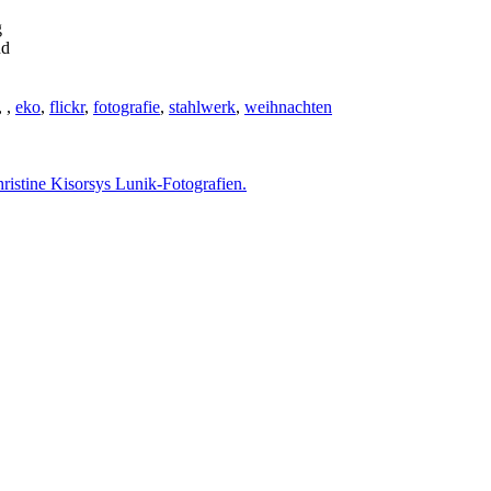
g
nd
,
,
eko
,
flickr
,
fotografie
,
stahlwerk
,
weihnachten
istine Kisorsys Lunik-Fotografien.