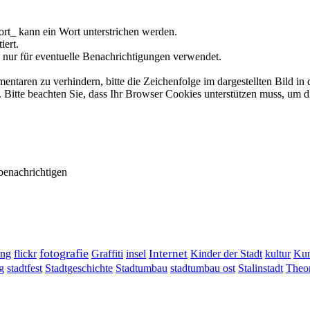
rt_ kann ein Wort unterstrichen werden.
iert.
 nur für eventuelle Benachrichtigungen verwendet.
ren zu verhindern, bitte die Zeichenfolge im dargestellten Bild in 
tte beachten Sie, dass Ihr Browser Cookies unterstützen muss, um d
benachrichtigen
fotografie
ung
flickr
Graffiti
Internet
insel
Kinder der Stadt
kultur
Kun
g
stadtumbau ost
Stalinstadt
stadtfest
Stadtgeschichte
Stadtumbau
Theor