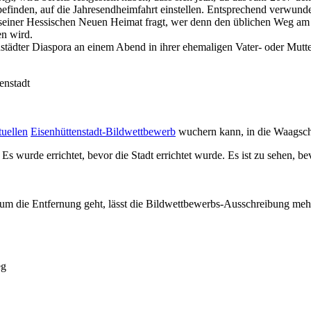
n befinden, auf die Jahresendheimfahrt einstellen. Entsprechend verwun
 seiner Hessischen Neuen Heimat fragt, wer denn den üblichen Weg a
en wird.
städter Diaspora an einem Abend in ihrer ehemaligen Vater- oder Mutte
enstadt
tuellen
Eisenhüttenstadt-Bildwettbewerb
wuchern kann, in die Waagscha
s wurde errichtet, bevor die Stadt errichtet wurde. Es ist zu sehen, bev
m die Entfernung geht, lässt die Bildwettbewerbs-Ausschreibung me
eg