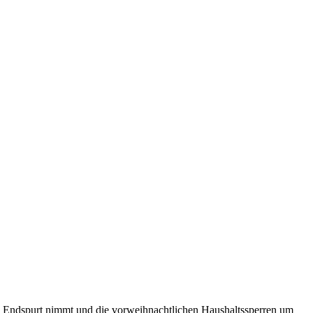
den Endspurt nimmt und die vorweihnachtlichen Haushaltssperren um