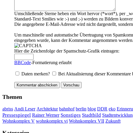
Umschließende Sterne heben ein Wort hervor (*wort*), per _wo
Standard-Text Smilies wie :-) und ;-) werden zu Bildern konvert
Die angegebene E-Mail-Adresse wird nicht dargestellt, sondern
Um maschinelle und automatische Übertragung von Spamkommenta
eingegeben wurde, kann der Kommentar angenommen werden. Bi
Hier die Zeichenfolge der Spamschutz-Grafik eintragen:
BBCode
-Formatierung erlaubt
Daten merken?
Bei Aktualisierung dieser Kommentare 
Themen
DDR
Erinner
abriss
Andi Leser
Architektur
bahnhof
berlin
blog
eko
Sonstiges
Pressespiegel
Rainer Werner
Stadtbild
Stadtentwicklun
Wohnkomplex VII
Wohnkomplex V
wohnkomplex vi
Zukunft
Kategorien