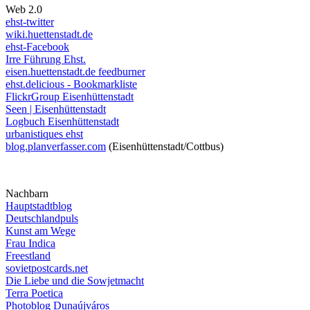
Web 2.0
ehst-twitter
wiki.huettenstadt.de
ehst-Facebook
Irre Führung Ehst.
eisen.huettenstadt.de feedburner
ehst.delicious - Bookmarkliste
FlickrGroup Eisenhüttenstadt
Seen | Eisenhüttenstadt
Logbuch Eisenhüttenstadt
urbanistiques ehst
blog.planverfasser.com
(Eisenhüttenstadt/Cottbus)
Nachbarn
Hauptstadtblog
Deutschlandpuls
Kunst am Wege
Frau Indica
Freestland
sovietpostcards.net
Die Liebe und die Sowjetmacht
Terra Poetica
Photoblog Dunaújváros