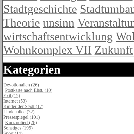
Stadtgeschichte
Stadtumba
Theorie
unsinn
Veranstaltu
wirtschaftsentwicklung
Wo
Wohnkomplex VII
Zukunft
Kategorien
Devotionalien (26)
Postkarte nach Ehst. (10)
Exil (15)
Internet (53)
Kinder der Stadt (17)
Lindenallee (32)
Pressespiegel (101)
Kurz notiert (26)
Sonstiges (195)
Sport (14)